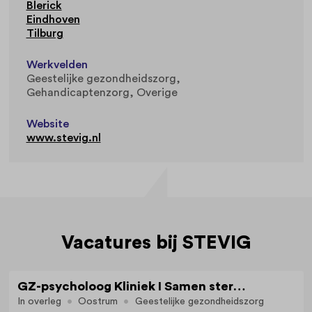
Blerick
Eindhoven
Tilburg
Werkvelden
Geestelijke gezondheidszorg
Gehandicaptenzorg
Overige
Website
www.stevig.nl
Vacatures bij STEVIG
GZ-psycholoog Kliniek I Samen sterk voor groei, herstel en kwaliteit van leven
In overleg
Oostrum
Geestelijke gezondheidszorg