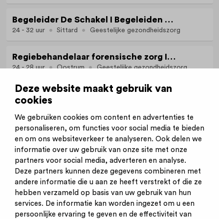
Begeleider De Schakel I Begeleiden met lef, begrenzen met hart
24 - 32 uur
Sittard
Geestelijke gezondheidszorg
Regiebehandelaar forensische zorg I Samen bouwen aan herstel en veiligheid
24 - 28 uur
Oostrum
Geestelijke gezondheidszorg
Deze website maakt gebruik van
cookies
Bekijk alle vacatures van STEVIG
We gebruiken cookies om content en advertenties te
personaliseren, om functies voor social media te bieden
en om ons websiteverkeer te analyseren. Ook delen we
informatie over uw gebruik van onze site met onze
partners voor social media, adverteren en analyse.
Deze partners kunnen deze gegevens combineren met
andere informatie die u aan ze heeft verstrekt of die ze
Inschrijven nieuwsbrief
hebben verzameld op basis van uw gebruik van hun
Inloggen
services. De informatie kan worden ingezet om u een
Contact
persoonlijke ervaring te geven en de effectiviteit van