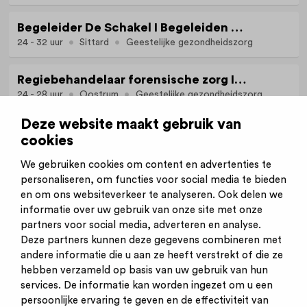
Begeleider De Schakel I Begeleiden met lef, begrenzen met hart
24 - 32 uur
Sittard
Geestelijke gezondheidszorg
Regiebehandelaar forensische zorg I Samen bouwen aan herstel en veiligheid
24 - 28 uur
Oostrum
Geestelijke gezondheidszorg
Deze website maakt gebruik van
cookies
Bekijk alle vacatures van STEVIG
We gebruiken cookies om content en advertenties te
personaliseren, om functies voor social media te bieden
en om ons websiteverkeer te analyseren. Ook delen we
informatie over uw gebruik van onze site met onze
partners voor social media, adverteren en analyse.
Deze partners kunnen deze gegevens combineren met
andere informatie die u aan ze heeft verstrekt of die ze
Inschrijven nieuwsbrief
hebben verzameld op basis van uw gebruik van hun
Inloggen
services. De informatie kan worden ingezet om u een
Contact
persoonlijke ervaring te geven en de effectiviteit van