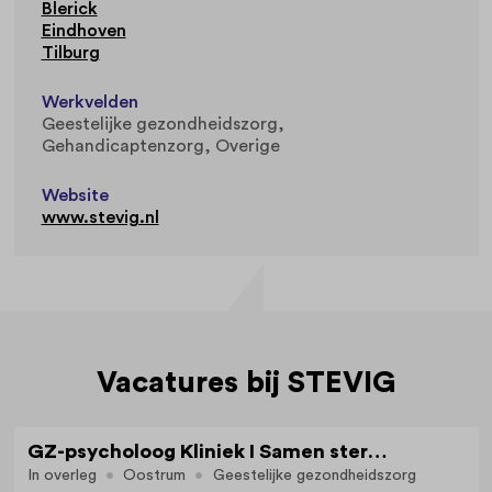
Blerick
Eindhoven
Tilburg
Werkvelden
Geestelijke gezondheidszorg
Gehandicaptenzorg
Overige
Website
www.stevig.nl
Vacatures bij STEVIG
GZ-psycholoog Kliniek I Samen sterk voor groei, herstel en kwaliteit van leven
In overleg
Oostrum
Geestelijke gezondheidszorg