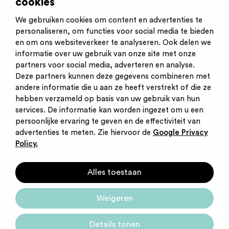
cookies
Website
welsun.nl
We gebruiken cookies om content en advertenties te
personaliseren, om functies voor social media te bieden
en om ons websiteverkeer te analyseren. Ook delen we
informatie over uw gebruik van onze site met onze
partners voor social media, adverteren en analyse.
Deze partners kunnen deze gegevens combineren met
andere informatie die u aan ze heeft verstrekt of die ze
Inschrijven nieuwsbrief
hebben verzameld op basis van uw gebruik van hun
Inloggen
services. De informatie kan worden ingezet om u een
Contact
persoonlijke ervaring te geven en de effectiviteit van
Privacy statement
advertenties te meten. Zie hiervoor de
Google Privacy
Cookies
Policy.
Startpunt voor jouw
Alles toestaan
carrière
Weigeren
Details tonen