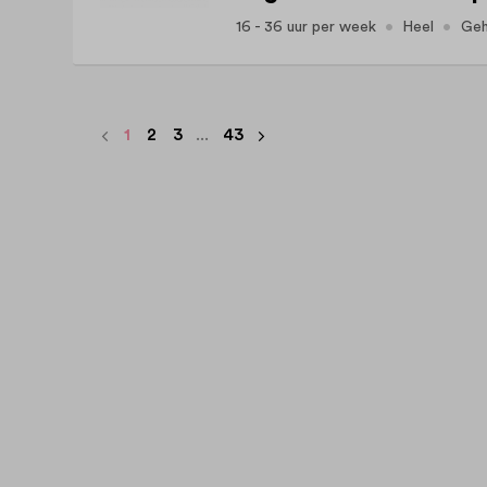
16 - 36 uur per week
Heel
Geh
1
2
3
...
43