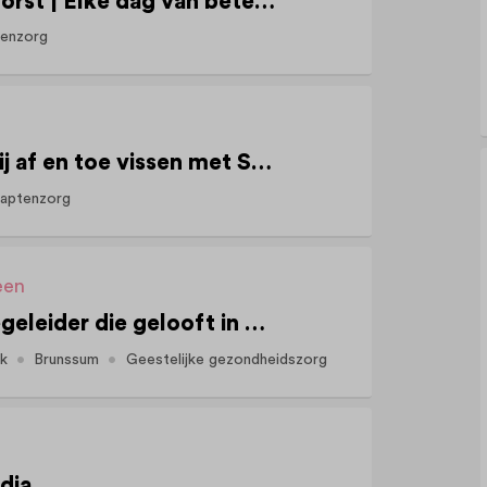
Begeleider Risselthof Horst | Elke dag van betekenis
enzorg
Vrijwilligerswerk: kom jij af en toe vissen met Sjors?
aptenzorg
een
(stevige) Persoonlijk begeleider die gelooft in verbinding boven protocollen
ek
Brunssum
Geestelijke gezondheidszorg
edia