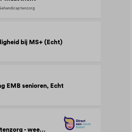
Gehandicaptenzorg
ligheid bij MS+ (Echt)
ng EMB senioren, Echt
Begeleider Gehandicaptenzorg - weekendhulpen (LVB/MVB) - jongvolwassenen - Buitenwoning Weert