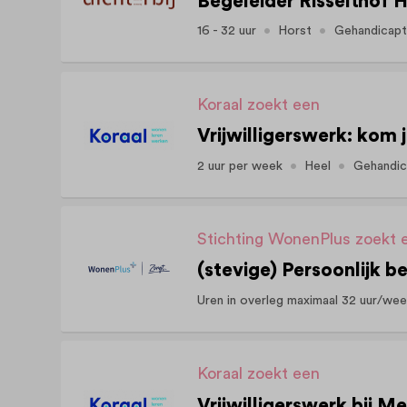
16 - 32 uur
Horst
Gehandicapt
Koraal zoekt een
2 uur per week
Heel
Gehandic
Stichting WonenPlus zoekt 
Uren in overleg maximaal 32 uur/we
Koraal zoekt een
Vrijwilligerswerk bij M