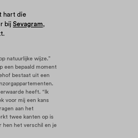
 hart die
r bij
Sevagram
,
t.
 natuurlijke wijze.”
 op een bepaald moment
hof bestaat uit een
oonzorgappartementen.
erwaarde heeft. “Ik
ek voor mij een kans
dragen aan het
rkt twee kanten op is
r hen het verschil en je