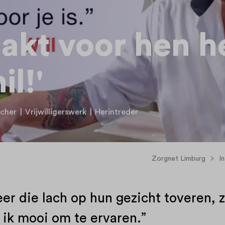
akt voor hen h
il!'
tcher
|
Vrijwilligerswerk
|
Herintreder
Zorgnet Limburg
In
er die lach op hun gezicht toveren, z
 ik mooi om te ervaren.”