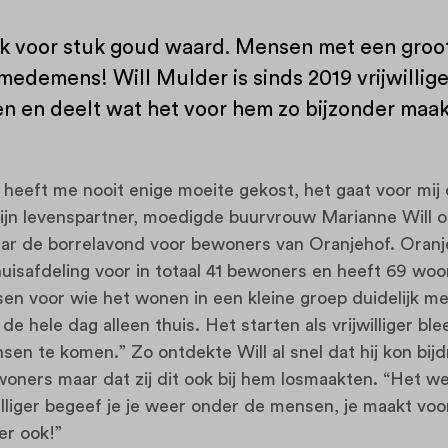
stuk voor stuk goud waard. Mensen met een groot
medemens! Will Mulder is sinds 2019 vrijwillige
en en deelt wat het voor hem zo bijzonder maak
eft me nooit enige moeite gekost, het gaat voor mij op
 zijn levenspartner, moedigde buurvrouw Marianne Will
ar de borrelavond voor bewoners van Oranjehof. Oranje
huisafdeling voor in totaal 41 bewoners en heeft 69 w
n voor wie het wonen in een kleine groep duidelijk me
 hele dag alleen thuis. Het starten als vrijwilliger ble
n te komen.” Zo ontdekte Will al snel dat hij kon bij
oners maar dat zij dit ook bij hem losmaakten. “Het we
williger begeef je je weer onder de mensen, je maakt voo
er ook!”