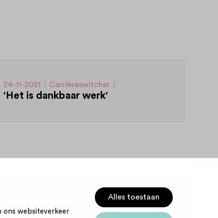
24-11-2021
|
Carrièreswitcher
|
Vrijwilligerswerk
'Het is dankbaar werk'
|
Herintreder
Alles toestaan
m ons websiteverkeer