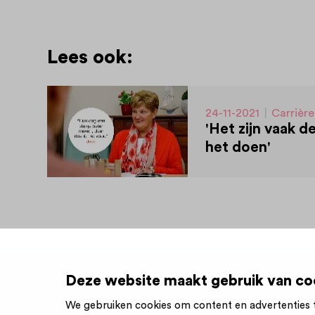
Lees ook:
24-11-2021
|
Carrièr
Vrijwilligerswerk
'Het zijn vaak d
|
He
het doen'
Deze website maakt gebruik van co
We gebruiken cookies om content en advertenties t