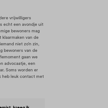
ere vrijwilligers
s echt een avondje uit
sommige bewoners mag
et klaarmaken van de
emand niet zo’n zin,
tig bewoners van de
koffiemoment gaan we
en advocaatje, een
aar. Soms worden er
k heb leuk contact met
emist, kreeg ik