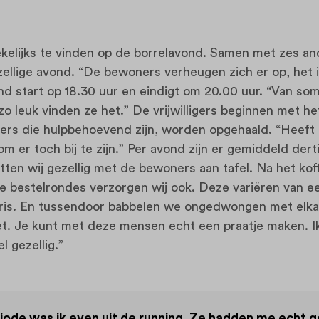
wekelijks te vinden op de borrelavond. Samen met zes and
ellige avond. “De bewoners verheugen zich er op, het i
ond start op 18.30 uur en eindigt om 20.00 uur. “Van 
 zo leuk vinden ze het.” De vrijwilligers beginnen met h
rs die hulpbehoevend zijn, worden opgehaald. “Heeft i
 er toch bij te zijn.” Per avond zijn er gemiddeld der
er zitten wij gezellig met de bewoners aan tafel. Na het 
e bestelrondes verzorgen wij ook. Deze variëren van e
t fris. En tussendoor babbelen we ongedwongen met elk
et. Je kunt met deze mensen echt een praatje maken. I
l gezellig.”
ode was ik even uit de running. Ze hadden me echt g