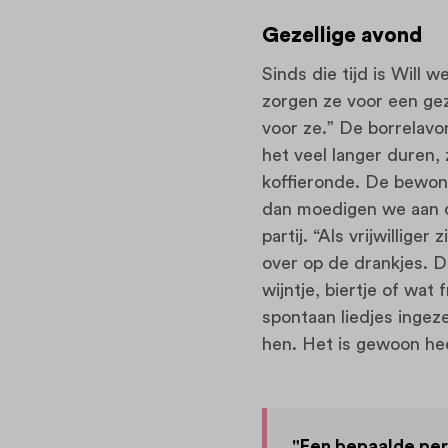
Gezellige avond
Sinds die tijd is Will 
zorgen ze voor een gez
voor ze.” De borrelav
het veel langer duren,
koffieronde. De bewone
dan moedigen we aan om
partij. “Als vrijwillig
over op de drankjes. D
wijntje, biertje of wa
spontaan liedjes ingez
hen. Het is gewoon hee
"Een bepaalde peri