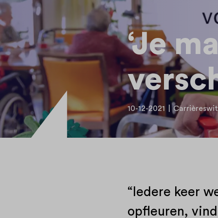
‘Je ma
versch
10-12-2021
|
Carrièreswi
“Iedere keer we
opfleuren, vind