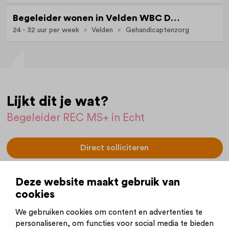
Begeleider wonen in Velden WBC De vier Torens
24 - 32 uur per week
Velden
Gehandicaptenzorg
Lijkt dit je wat?
Begeleider REC MS+ in Echt
Direct solliciteren
Vacaturenummer:
8
Deze website maakt gebruik van
(Handig om bij de hand te houden.)
cookies
Plaatsingsdatum:
06-01-2026
We gebruiken cookies om content en advertenties te
Sluitingsdatum:
06-01-2028
personaliseren, om functies voor social media te bieden