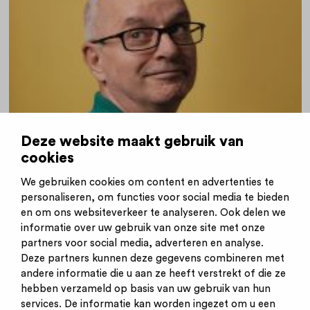
Deze website maakt gebruik van
cookies
11-11-2019
|
Ik Zorg
'Door dit werk voel ik me soms heel klein'
We gebruiken cookies om content en advertenties te
personaliseren, om functies voor social media te bieden
en om ons websiteverkeer te analyseren. Ook delen we
informatie over uw gebruik van onze site met onze
partners voor social media, adverteren en analyse.
Deze partners kunnen deze gegevens combineren met
andere informatie die u aan ze heeft verstrekt of die ze
Inschrijven nieuwsbrief
hebben verzameld op basis van uw gebruik van hun
Inloggen
services. De informatie kan worden ingezet om u een