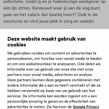
sollicitatie, zodat jij en je toekomstige werkgever op
één lijn zitten. Benieuwd waar jij aan de slag kunt
gaan en het salaris dat daarbij hoort? Duik in de
vacatures en vind jouw plek in zorg en welzijn:
Naar vacatures
Deze website maakt gebruik van
cookies
*bronnen: werkzoeken.nl en talent.com
We gebruiken cookies om content en advertenties te
personaliseren, om functies voor social media te bieden
en om ons websiteverkeer te analyseren. Ook delen we
informatie over uw gebruik van onze site met onze
partners voor social media, adverteren en analyse.
Deze partners kunnen deze gegevens combineren met
andere informatie die u aan ze heeft verstrekt of die ze
Inschrijven nieuwsbrief
hebben verzameld op basis van uw gebruik van hun
Inloggen
services. De informatie kan worden ingezet om u een
Contact
persoonlijke ervaring te geven en de effectiviteit van
Privacy statement
advertenties te meten. Zie hiervoor de
Google Privacy