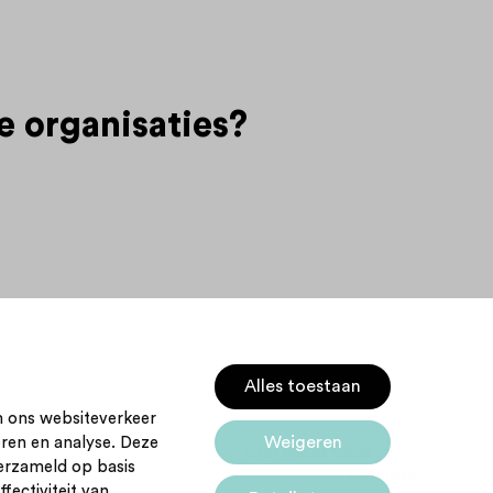
e organisaties?
Alles toestaan
m ons websiteverkeer
Weigeren
eren en analyse. Deze
Startpunt voor jouw
Cookies
erzameld op basis
carrière
fectiviteit van