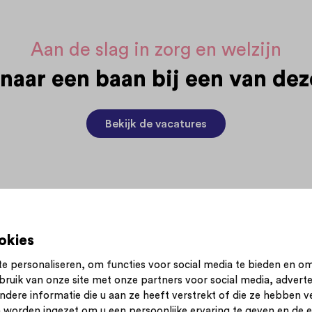
Aan de slag in zorg en welzijn
 naar een baan bij een van dez
Bekijk de vacatures
okies
e personaliseren, om functies voor social media te bieden en o
bruik van onze site met onze partners voor social media, advert
n nieuwsbrief
Inloggen
Contact
Privacy statement
ere informatie die u aan ze heeft verstrekt of die ze hebben v
 worden ingezet om u een persoonlijke ervaring te geven en de ef