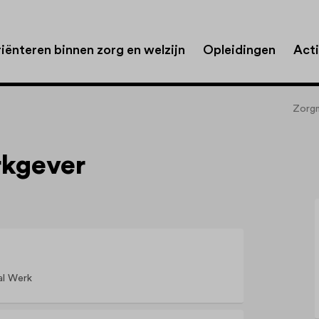
iënteren binnen zorg en welzijn
Opleidingen
Acti
Zorgn
rkgever
al Werk