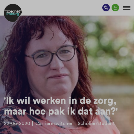
'Ik wil werken in de zorg,
maar hoe pak ik dat aan?'
22-06-2020
|
Carrièreswitcher
|
Scholier/student