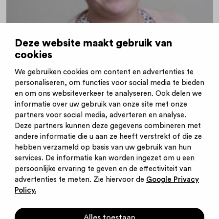
Deze website maakt gebruik van
cookies
15-05-2020
|
Carrièreswitcher
'Een goede oriëntatie heeft geholpen'
We gebruiken cookies om content en advertenties te
personaliseren, om functies voor social media te bieden
en om ons websiteverkeer te analyseren. Ook delen we
informatie over uw gebruik van onze site met onze
partners voor social media, adverteren en analyse.
Deze partners kunnen deze gegevens combineren met
andere informatie die u aan ze heeft verstrekt of die ze
Inschrijven nieuwsbrief
hebben verzameld op basis van uw gebruik van hun
Inloggen
services. De informatie kan worden ingezet om u een
Contact
persoonlijke ervaring te geven en de effectiviteit van
Privacy statement
advertenties te meten. Zie hiervoor de
Google Privacy
Cookies
Policy.
Startpunt voor jouw
Alles toestaan
carrière