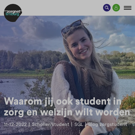
Waarom jij ook student in
zorg en welzijn wilt worden
11-12-2022
|
Scholier/student
|
SGL
|
Blog zorgstudent