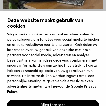
16-01-2023
|
Scholier/student
|
SGL
|
Deze website maakt gebruik van
Blog zorgstudent
cookies
Welke opleiding past bij mij?
Studiekeuzetips van zorgstudent Loes
We gebruiken cookies om content en advertenties te
personaliseren, om functies voor social media te bieden
en om ons websiteverkeer te analyseren. Ook delen we
informatie over uw gebruik van onze site met onze
partners voor social media, adverteren en analyse.
Deze partners kunnen deze gegevens combineren met
andere informatie die u aan ze heeft verstrekt of die ze
Inschrijven nieuwsbrief
hebben verzameld op basis van uw gebruik van hun
Inloggen
services. De informatie kan worden ingezet om u een
Contact
persoonlijke ervaring te geven en de effectiviteit van
Privacy statement
advertenties te meten. Zie hiervoor de
Google Privacy
Cookies
Policy.
Startpunt voor jouw
Alles toestaan
carrière