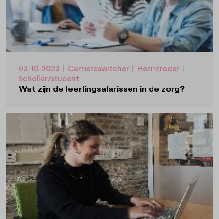
03-10-2023
|
Carrièreswitcher
|
Herintreder
|
Scholier/student
Wat zijn de leerlingsalarissen in de zorg?