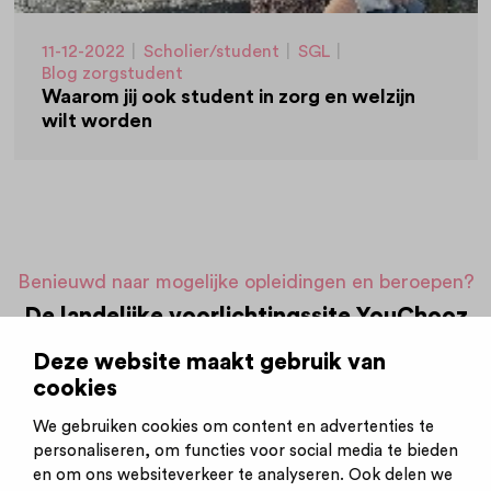
11-12-2022
|
Scholier/student
|
SGL
|
Blog zorgstudent
Waarom jij ook student in zorg en welzijn
wilt worden
Benieuwd naar mogelijke opleidingen en beroepen?
De landelijke voorlichtingssite YouChooz
geeft je een handig overzicht van alle
Deze website maakt gebruik van
mogelijke opleidingen, beroepen, en meer!
cookies
We gebruiken cookies om content en advertenties te
Meteen aan de slag!
personaliseren, om functies voor social media te bieden
en om ons websiteverkeer te analyseren. Ook delen we