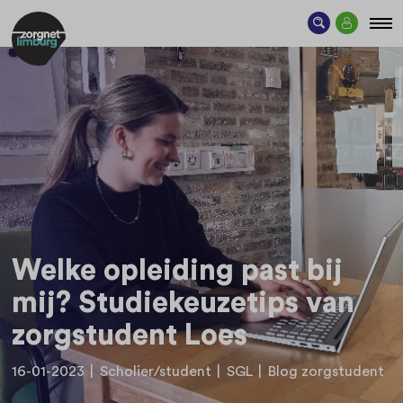
Welke opleiding past bij
mij? Studiekeuzetips van
zorgstudent Loes
16-01-2023
|
Scholier/student
|
SGL
|
Blog zorgstudent