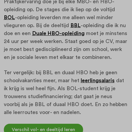
Praktijkervaring doe je bij elke MBO- en HBO-
opleiding op. De stages die ik liep op de voltijd
BOL
-opleiding leverden me alleen wel minder
vlieguren op. Bij de deeltijd
BBL
-opleiding die ik nu
doe en een
Duale HBO-opleiding
moet je minstens
24 uur per week werken. Staat goed op je CV, maar
je moet best gedisciplineerd zijn om school, werk
en je sociale leven met elkaar te combineren.
Ter vergelijk: bij BBL en duaal HBO heb je geen
schoolvakanties meer, maar het
leerlingsalaris
dat
ik krijg is wel heel fijn. Als BOL-student krijg je
trouwens studiefinanciering; dat gaat je neus
voorbij als je BBL of duaal HBO doet. En zo hebben
alle leerroutes voor- en nadelen.
Verschil vol- en deeltijd leren